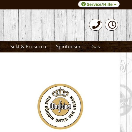
Service/Hilfe
0531-372066
e
Sekt & Prosecco
Spirituosen
Gas