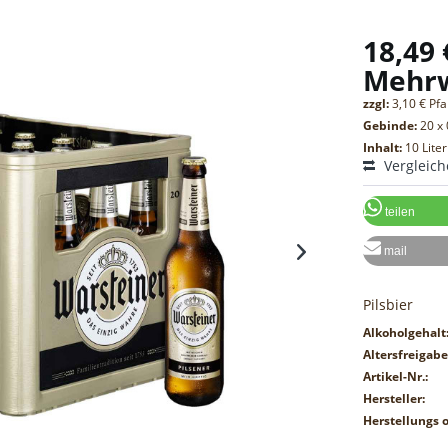
18,49 
Mehr
zzgl:
3,10 € Pf
Gebinde:
20 x 
Inhalt:
10 Liter
Vergleic
teilen
mail
Pilsbier
Alkoholgehalt
Altersfreigabe
Artikel-Nr.:
Hersteller:
Herstellungs o