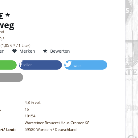
€ *
weg
and
0,5l
 (1,85 € * / 1 Liter)
hen
Merken
Bewerten
teilen
tweet
:
4,8
% vol.
:
16
10154
Warsteiner Brauerei Haus Cramer KG
rt/-land:
59580 Warstein / Deutschland