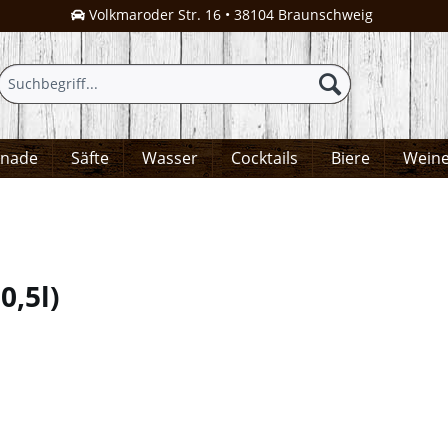
Volkmaroder Str. 16 • 38104 Braunschweig
onade
Säfte
Wasser
Cocktails
Biere
Wein
 0,5l
)