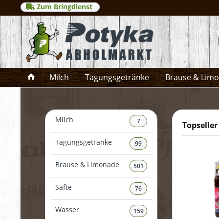
Zum Bringdienst
Milch
Tagungsgetränke
Brause & Lim
Milch
7
Topseller
Tagungsgetränke
99
Brause & Limonade
501
Säfte
76
Wasser
159