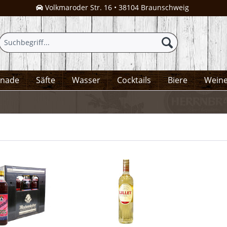
Volkmaroder Str. 16 • 38104 Braunschweig
onade
Säfte
Wasser
Cocktails
Biere
Wein