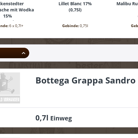
kenstedter
Lillet Blanc 17%
Malibu R
rsche mit Wodka
(
0,75l
)
15%
6 x 0,7l+
)
inde:
6 x 0,7l+
Gebinde:
0,75l
Geb
Bottega Grappa Sandro
0,7l
Einweg