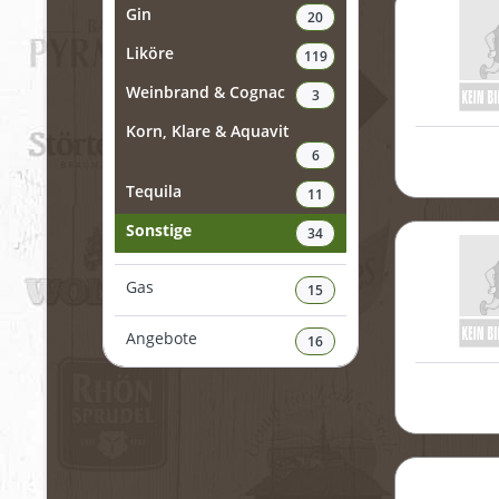
Gin
20
Liköre
119
Weinbrand & Cognac
3
Korn, Klare & Aquavit
6
Tequila
11
Sonstige
34
Gas
15
Angebote
16