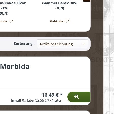
um-Kokos Likör
Gammel Dansk 38%
Papa Fueg
21%
(
0,7l
)
sehr
(
0,7l
)
(
inde:
0,7l
Gebinde:
0,7l
Gebi
Sortierung:
 Morbida
16,49 € *
Inhalt
0.7 Liter
(23,56 € * / 1 Liter)