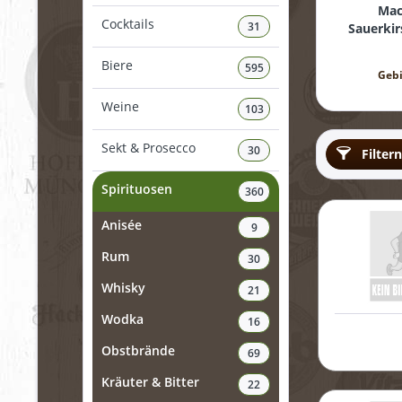
Mac
Cocktails
31
Sauerki
(
Biere
595
Geb
Weine
103
Sekt & Prosecco
30
Filtern
Spirituosen
360
Anisée
9
Rum
30
Whisky
21
Wodka
16
Obstbrände
69
Kräuter & Bitter
22