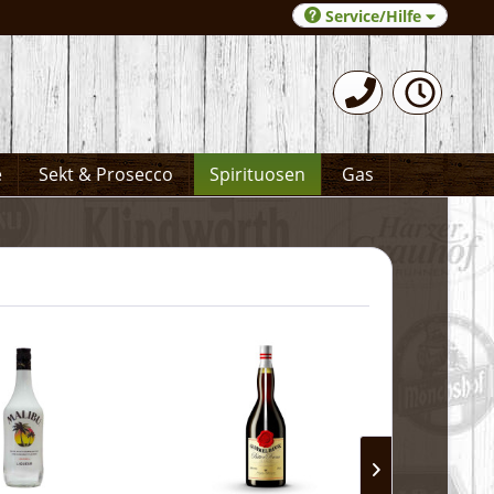
Service/Hilfe
0531-372066
e
Sekt & Prosecco
Spirituosen
Gas