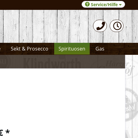
Service/Hilfe
0531-372066
e
Sekt & Prosecco
Spirituosen
Gas
€ *