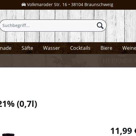
Volkmaroder Str. 16 • 38104 Braunschweig
onade
Säfte
Wasser
Cocktails
Biere
Wein
 21%
(
0,7l
)
11,99 