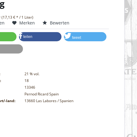
g
r (17,13 € * / 1 Liter)
hen
Merken
Bewerten
teilen
tweet
:
21
% vol.
:
18
13346
Pernod Ricard Spain
rt/-land:
13660 Las Labores / Spanien