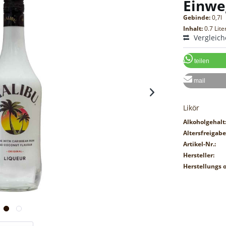
Einwe
Gebinde:
0,7l
Inhalt:
0.7 Lite
Vergleic
teilen
mail
Likör
Alkoholgehalt
Altersfreigabe
Artikel-Nr.:
Hersteller:
Herstellungs o