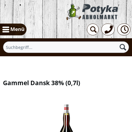
Menü
Übersicht
Gammel Dansk 38%
(
0,7l
)