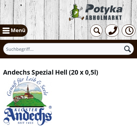
Menü
Andechs Spezial Hell
(
20 x 0,5l
)