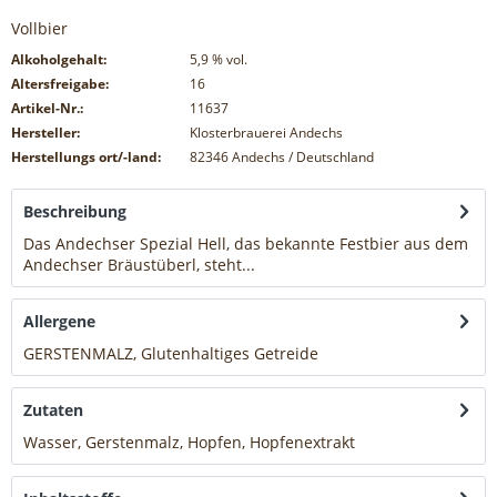
Vollbier
Alkoholgehalt:
5,9
% vol.
Altersfreigabe:
16
Artikel-Nr.:
11637
Hersteller:
Klosterbrauerei Andechs
Herstellungs ort/-land:
82346 Andechs / Deutschland
Beschreibung
Das Andechser Spezial Hell, das bekannte Festbier aus dem
Andechser Bräustüberl, steht...
mehr
Allergene
GERSTENMALZ, Glutenhaltiges Getreide
mehr
Zutaten
Wasser, Gerstenmalz, Hopfen, Hopfenextrakt
mehr