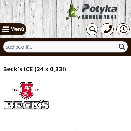
Menü
Beck's ICE
(
24 x 0,33l
)