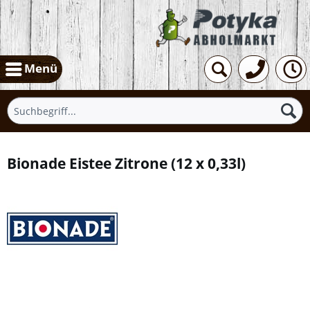
Menü
Bionade Eistee Zitrone
(
12 x 0,33l
)