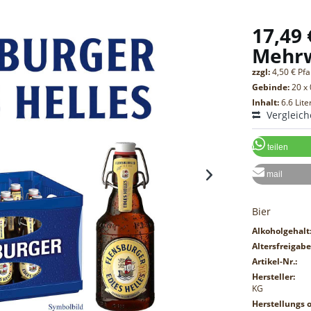
17,49 
Mehr
zzgl:
4,50 € Pf
Gebinde:
20 x 
Inhalt:
6.6 Lite
Vergleic
teilen
mail
Bier
Alkoholgehalt
Altersfreigabe
Artikel-Nr.:
Hersteller:
KG
Herstellungs o