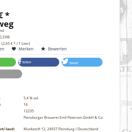
€ *
weg
and
0,33lB
r (2,65 € * / 1 Liter)
hen
Merken
Bewerten
teilen
tweet
:
5,4
% vol.
:
16
12235
Flensburger Brauerei Emil Petersen GmbH & Co.
rt/-land:
Munketoft 12, 24937 Flensburg / Deutschland