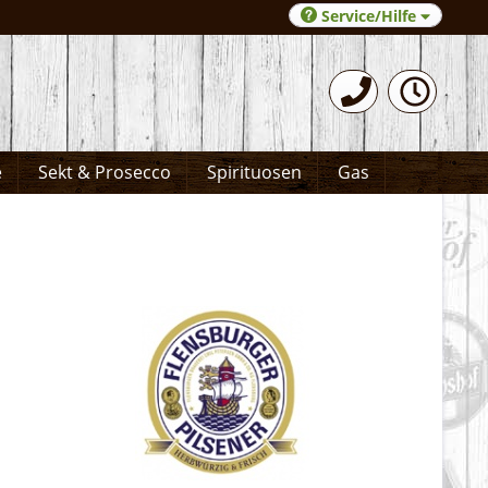
Service/Hilfe
0531-372066
e
Sekt & Prosecco
Spirituosen
Gas