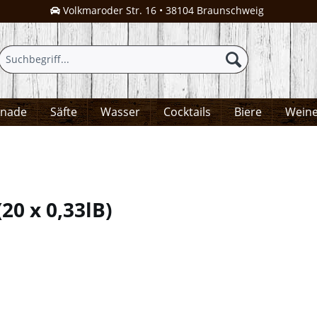
Volkmaroder Str. 16 • 38104 Braunschweig
onade
Säfte
Wasser
Cocktails
Biere
Wein
(
20 x 0,33lB
)