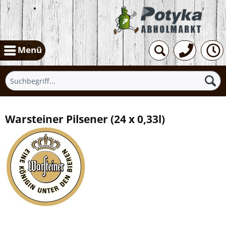
Menü
Warsteiner Pilsener
(
24 x 0,33l
)