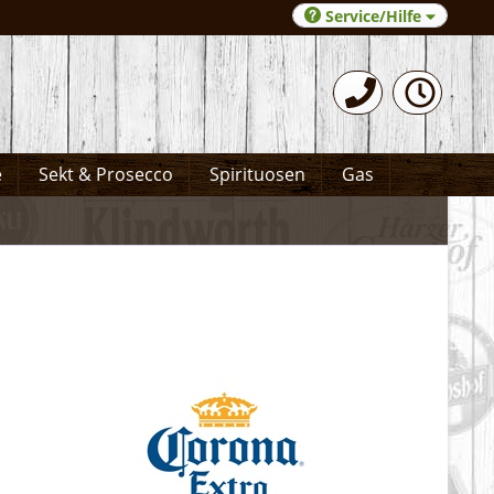
Service/Hilfe
0531-372066
e
Sekt & Prosecco
Spirituosen
Gas