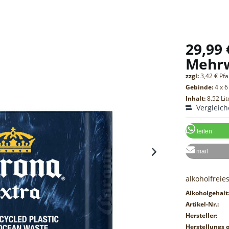
29,99 
Mehr
zzgl:
3,42 € Pf
Gebinde:
4 x 6
Inhalt:
8.52 Lit
Vergleic
teilen
mail
alkoholfreies
Alkoholgehalt
Artikel-Nr.:
Hersteller:
Herstellungs o