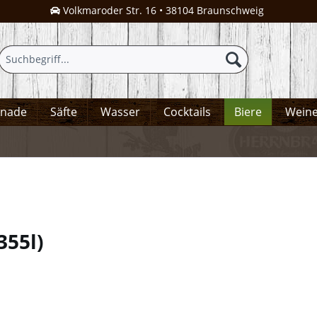
Volkmaroder Str. 16 • 38104 Braunschweig
onade
Säfte
Wasser
Cocktails
Biere
Wein
,355l
)