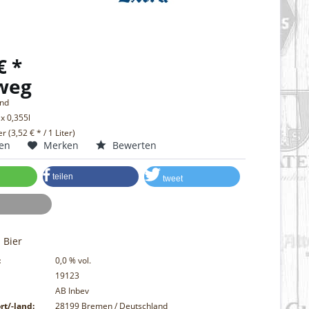
€ *
weg
and
 x 0,355l
er (3,52 € * / 1 Liter)
hen
Merken
Bewerten
teilen
tweet
 Bier
:
0,0
% vol.
19123
AB Inbev
rt/-land:
28199 Bremen / Deutschland