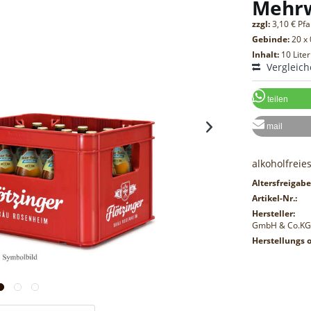
Mehr
zzgl:
3,10 € Pf
Gebinde:
20 x 
Inhalt:
10 Liter
Vergleic
teilen
mail
alkoholfreie
Altersfreigabe
Artikel-Nr.:
Hersteller:
GmbH & Co.K
Herstellungs o