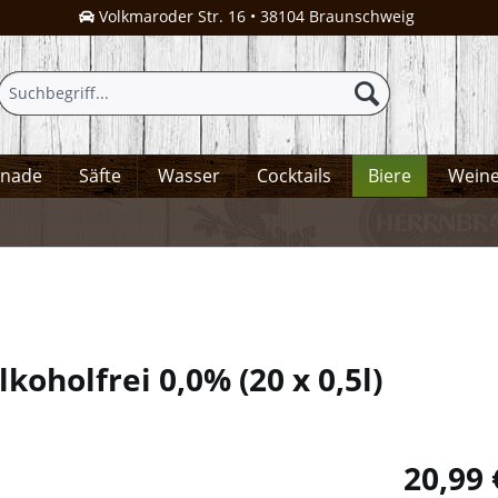
Volkmaroder Str. 16 • 38104 Braunschweig
onade
Säfte
Wasser
Cocktails
Biere
Wein
alkoholfrei 0,0%
(
20 x 0,5l
)
20,99 