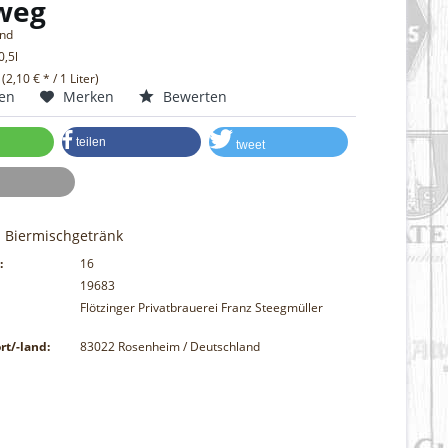
weg
and
0,5l
 (2,10 € * / 1 Liter)
hen
Merken
Bewerten
teilen
tweet
s Biermischgetränk
:
16
19683
Flötzinger Privatbrauerei Franz Steegmüller
G
rt/-land:
83022 Rosenheim / Deutschland