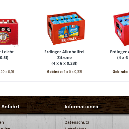
 Leicht
Erdinger Alkoholfrei
Erdinger 
0,5l
)
Zitrone
(
4 x 6
(
4 x 6 x 0,33l
)
:
20 x 0,5l
Gebinde:
4 x 6 x 0,33l
Gebinde:
d Anfahrt
Informationen
en
Datenschutz
rvice
Newsletter