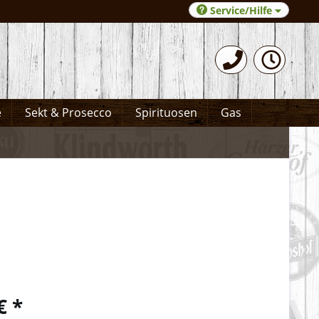
Service/Hilfe
0531-372066
e
Sekt & Prosecco
Spirituosen
Gas
€ *