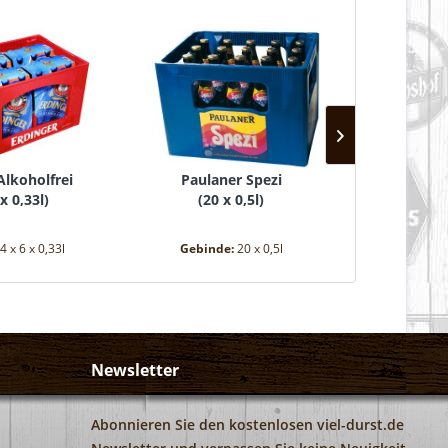
Alkoholfrei
Paulaner Spezi
Maisel's E
 x 0,33l
)
(
20 x 0,5l
)
(
24 
4 x 6 x 0,33l
Gebinde:
20 x 0,5l
Gebind
Newsletter
Abonnieren Sie den kostenlosen viel-durst.de