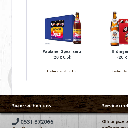
Paulaner Spezi zero
Erdinger
(
20 x 0,5l
)
(
20 x 
Gebinde:
20 x 0,5l
Gebinde
Sie erreichen uns
Service un
0531 372066
Öffnungszeit
Kofferraumse