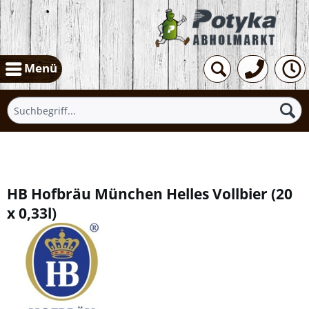
Menü
Übersicht
HB Hofbräu München Helles Vollbier
(
20
x 0,33l
)