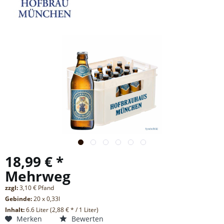
18,99 € *
Mehrweg
zzgl:
3,10 € Pfand
Gebinde:
20 x 0,33l
Inhalt:
6.6 Liter (2,88 € * / 1 Liter)
Merken
Bewerten