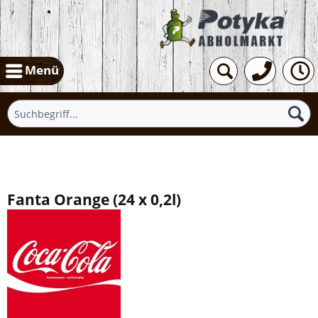
Menü
Übersicht
Fanta Orange
(
24 x 0,2l
)