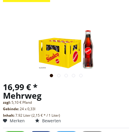
16,99 € *
Mehrweg
zzgl:
5,10 € Pfand
Gebinde:
24 x 0,33l
Inhalt:
7.92 Liter (2,15 € * / 1 Liter)
Merken
Bewerten