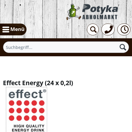
Menü
Übersicht
Effect Energy
(
24 x 0,2l
)