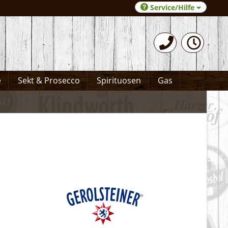
Service/Hilfe
0531-372066
e
Sekt & Prosecco
Spirituosen
Gas