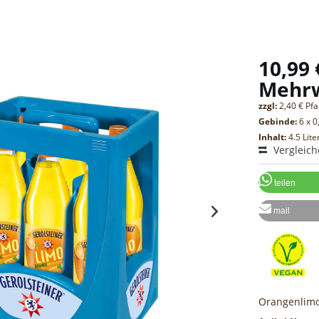
10,99 
Mehr
zzgl:
2,40 € Pf
Gebinde:
6 x 0
Inhalt:
4.5 Lite
Vergleic
teilen
mail
Orangenlim