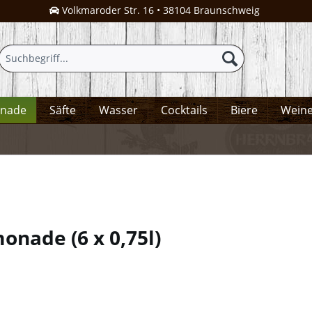
Volkmaroder Str. 16 • 38104 Braunschweig
onade
Säfte
Wasser
Cocktails
Biere
Wein
imonade
(
6 x 0,75l
)