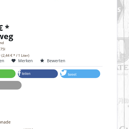
€ *
weg
and
,75l
r (2,44 € * / 1 Liter)
hen
Merken
Bewerten
teilen
tweet
onade