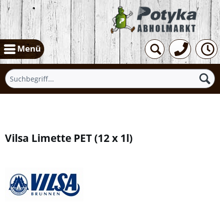
Menü
Übersicht
Vilsa Limette PET
(
12 x 1l
)