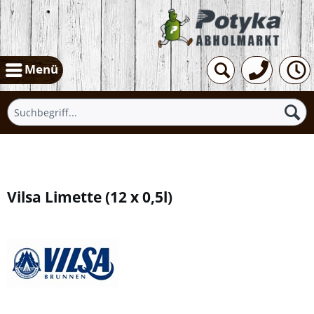
Menü
Übersicht
Vilsa Limette
(
12 x 0,5l
)