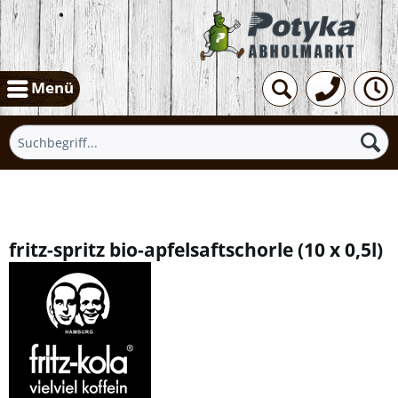
Menü
Übersicht
fritz-spritz bio-apfelsaftschorle
(
10 x 0,5l
)