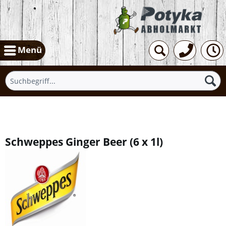
Menü
Übersicht
Schweppes Ginger Beer
(
6 x 1l
)