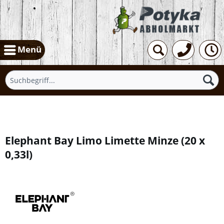
Menü
Übersicht
Elephant Bay Limo Limette Minze
(
20 x
0,33l
)