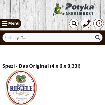
Menü
Übersicht
Spezi - Das Original
(
4 x 6 x 0,33l
)