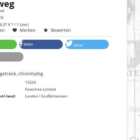
weg
and
,5l
(4,37 € * / 1 Liter)
hen
Merken
Bewerten
teilen
tweet
getränk, chininhaltig
13324
Fevertree Limited
rt/-land:
London / Großbritannien