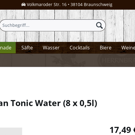
Volkmaroder Str. 16 • 38104 Braunschweig
onade
Säfte
Wasser
Cocktails
Biere
Wein
an Tonic Water
(
8 x 0,5l
)
17,49 