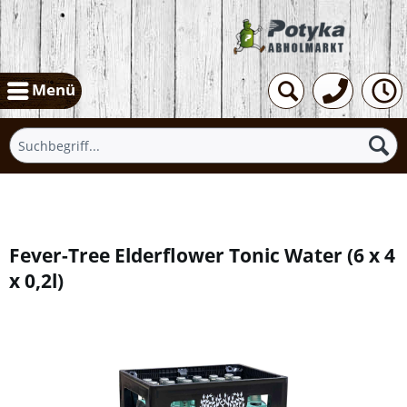
Menü
Übersicht
Fever-Tree Elderflower Tonic Water
(
6 x 4
x 0,2l
)