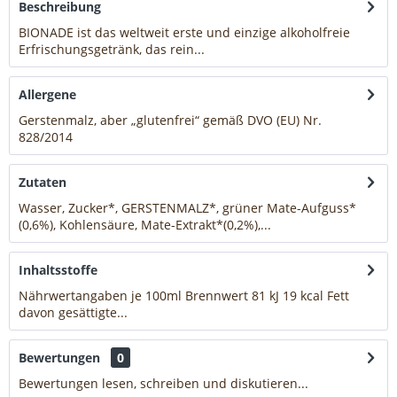
Beschreibung
BIONADE ist das weltweit erste und einzige alkoholfreie
Erfrischungsgetränk, das rein...
mehr
Allergene
Gerstenmalz, aber „glutenfrei“ gemäß DVO (EU) Nr.
828/2014
mehr
Zutaten
Wasser, Zucker*, GERSTENMALZ*, grüner Mate-Aufguss*
(0,6%), Kohlensäure, Mate-Extrakt*(0,2%),...
mehr
Inhaltsstoffe
Nährwertangaben je 100ml Brennwert 81 kJ 19 kcal Fett
davon gesättigte...
mehr
Bewertungen
0
Bewertungen lesen, schreiben und diskutieren...
mehr