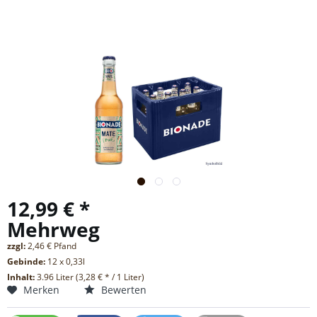
12,99 € *
Mehrweg
zzgl:
2,46 € Pfand
Gebinde:
12 x 0,33l
Inhalt:
3.96 Liter (3,28 € * / 1 Liter)
Merken
Bewerten