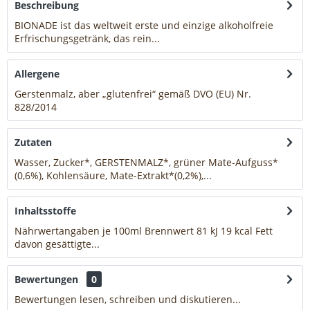
Beschreibung
BIONADE ist das weltweit erste und einzige alkoholfreie
Erfrischungsgetränk, das rein...
mehr
Allergene
Gerstenmalz, aber „glutenfrei“ gemäß DVO (EU) Nr.
828/2014
mehr
Zutaten
Wasser, Zucker*, GERSTENMALZ*, grüner Mate-Aufguss*
(0,6%), Kohlensäure, Mate-Extrakt*(0,2%),...
mehr
Inhaltsstoffe
Nährwertangaben je 100ml Brennwert 81 kJ 19 kcal Fett
davon gesättigte...
mehr
Bewertungen
0
Bewertungen lesen, schreiben und diskutieren...
mehr