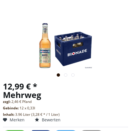
12,99 € *
Mehrweg
zzgl:
2,46 € Pfand
Gebinde:
12 x 0,33l
Inhalt:
3.96 Liter (3,28 € * / 1 Liter)
Merken
Bewerten