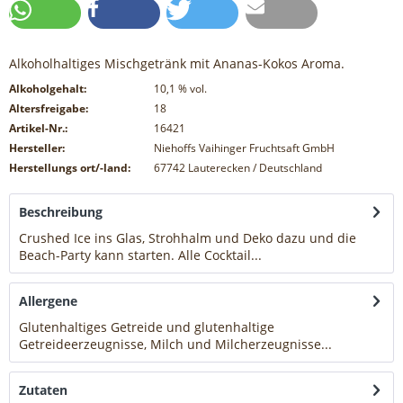
Alkoholhaltiges Mischgetränk mit Ananas-Kokos Aroma.
Alkoholgehalt:
10,1
% vol.
Altersfreigabe:
18
Artikel-Nr.:
16421
Hersteller:
Niehoffs Vaihinger Fruchtsaft GmbH
Herstellungs ort/-land:
67742 Lauterecken / Deutschland
Beschreibung
Crushed Ice ins Glas, Strohhalm und Deko dazu und die
Beach-Party kann starten. Alle Cocktail...
mehr
Allergene
Glutenhaltiges Getreide und glutenhaltige
Getreideerzeugnisse, Milch und Milcherzeugnisse...
mehr
Zutaten