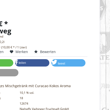
€ *
weg
and
0,2l
r (10,00 € * / 1 Liter)
hen
Merken
Bewerten
teilen
tweet
iges Mischgetränk mit Curacao Kokos Aroma
:
10,1
% vol.
:
18
12674
Niehoffs Vaihinger Fruchtsaft GmbH