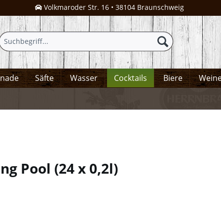
Volkmaroder Str. 16 • 38104 Braunschweig
onade
Säfte
Wasser
Cocktails
Biere
Wein
ing Pool
(
24 x 0,2l
)