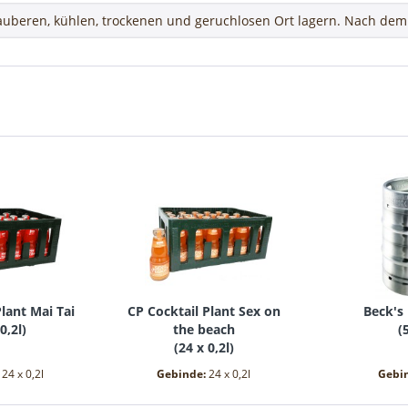
uberen, kühlen, trockenen und geruchlosen Ort lagern. Nach dem 
lant Mai Tai
CP Cocktail Plant Sex on
Beck's 
0,2l
)
the beach
(
(
24 x 0,2l
)
:
24 x 0,2l
Gebinde:
24 x 0,2l
Gebi