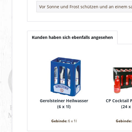
Vor Sonne und Frost schützen und an einem sa
Kunden haben sich ebenfalls angesehen
Gerolsteiner Heilwasser
CP Cocktail P
(
6 x 1l
)
(
24 x 
Gebinde:
6 x 1l
Gebinde