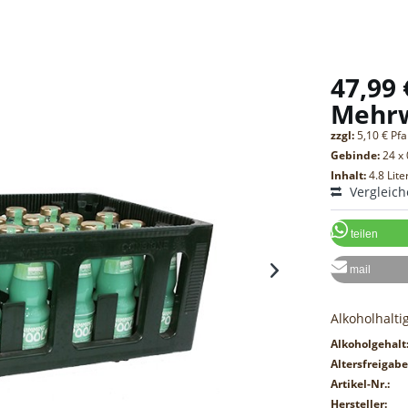
47,99 
Mehr
zzgl:
5,10 € Pf
Gebinde:
24 x 
Inhalt:
4.8 Lite
Vergleic
teilen
mail
Alkoholhalt
Alkoholgehalt
Altersfreigabe
Artikel-Nr.:
Hersteller: