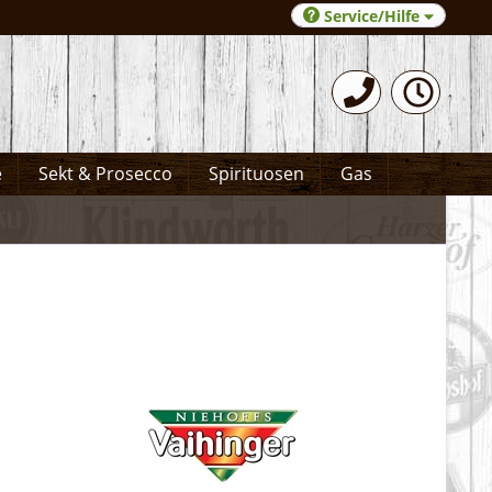
Service/Hilfe
0531-372066
e
Sekt & Prosecco
Spirituosen
Gas