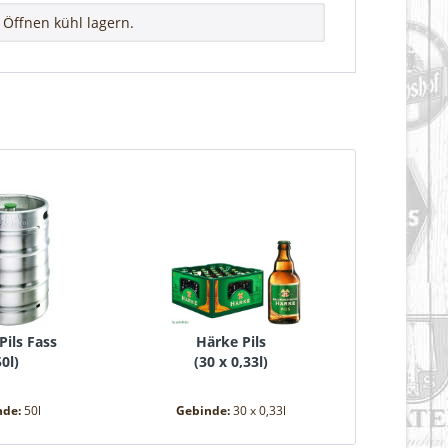
Öffnen kühl lagern.
Pils Fass
Härke Pils
50l
)
(
30 x 0,33l
)
nde:
50l
Gebinde:
30 x 0,33l