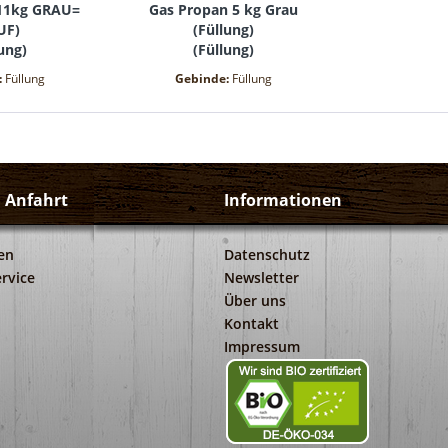
 11kg GRAU=
Gas Propan 5 kg Grau
UF)
(Füllung)
lung
)
(
Füllung
)
:
Füllung
Gebinde:
Füllung
d Anfahrt
Informationen
en
Datenschutz
rvice
Newsletter
Über uns
Kontakt
Impressum