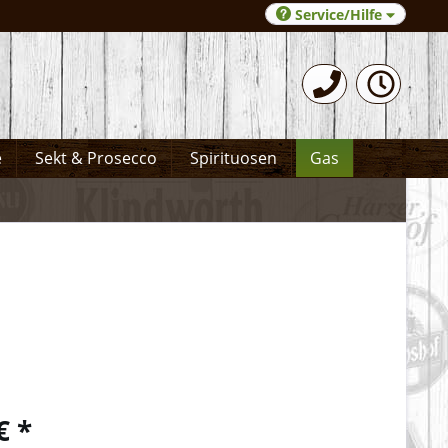
Service/Hilfe
0531-372066
e
Sekt & Prosecco
Spirituosen
Gas
€ *