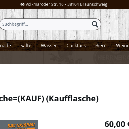
Volkmaroder Str. 16 • 38104 Braunschweig
onade
Säfte
Wasser
Cocktails
Biere
Wein
sche=(KAUF)
(
Kaufflasche
)
60,00 