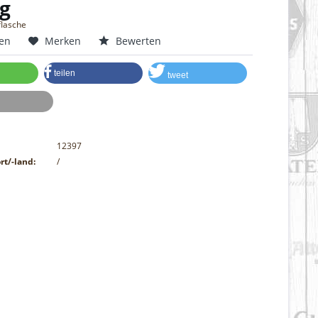
g
flasche
hen
Merken
Bewerten
teilen
tweet
12397
rt/-land:
/