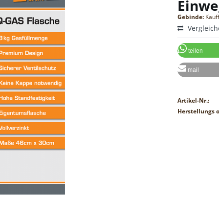
Einwe
Gebinde:
Kauf
Vergleic
teilen
mail
Artikel-Nr.:
Herstellungs o