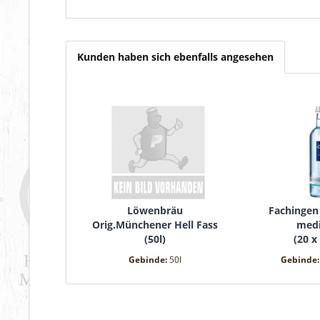
Kunden haben sich ebenfalls angesehen
Löwenbräu
Fachinge
Orig.Münchener Hell Fass
med
(
50l
)
(
20 x 
Gebinde:
50l
Gebinde