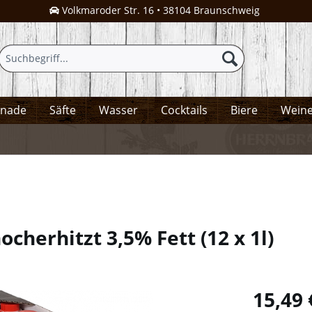
Volkmaroder Str. 16 • 38104 Braunschweig
onade
Säfte
Wasser
Cocktails
Biere
Wein
ocherhitzt 3,5% Fett
(
12 x 1l
)
15,49 