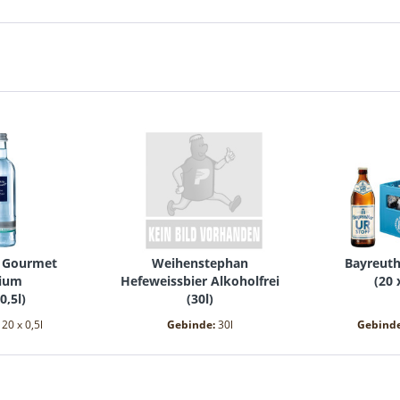
n Gourmet
Weihenstephan
Bayreuth
ium
Hefeweissbier Alkoholfrei
(
20 
0,5l
)
(
30l
)
:
20 x 0,5l
Gebinde:
30l
Gebind