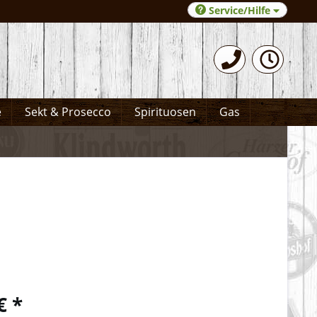
Service/Hilfe
0531-372066
e
Sekt & Prosecco
Spirituosen
Gas
€ *