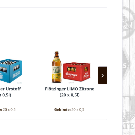
er Urstoff
Flötzinger LIMO Zitrone
Flötzinge
x 0,5l
)
(
20 x 0,5l
)
(
20
e:
20 x 0,5l
Gebinde:
20 x 0,5l
Gebin