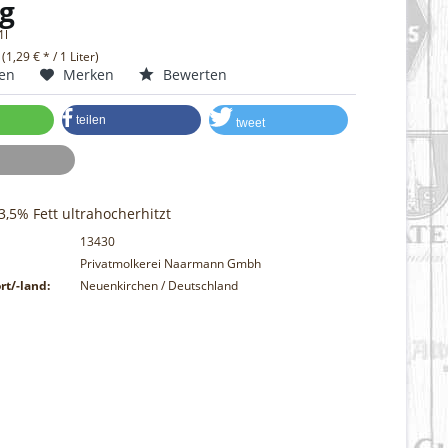
g
1l
 (1,29 € * / 1 Liter)
hen
Merken
Bewerten
teilen
tweet
 3,5% Fett ultrahocherhitzt
13430
Privatmolkerei Naarmann Gmbh
rt/-land:
Neuenkirchen / Deutschland