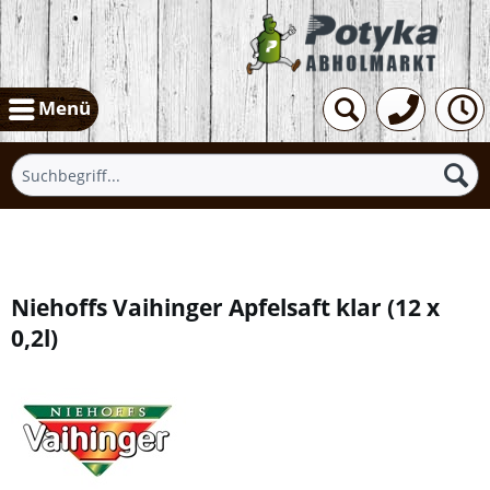
Menü
Übersicht
Niehoffs Vaihinger Apfelsaft klar
(
12 x
0,2l
)