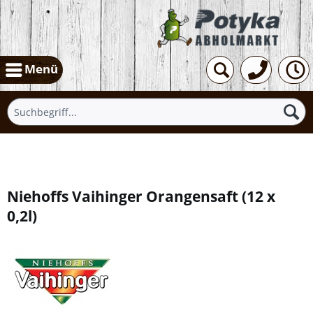
Menü
Übersicht
Niehoffs Vaihinger Orangensaft
(
12 x
0,2l
)