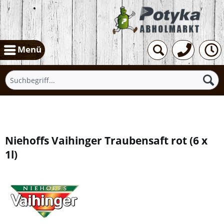
Menü
Übersicht
Niehoffs Vaihinger Traubensaft rot
(
6 x
1l
)