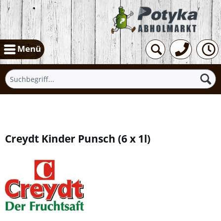
Menü
Übersicht
Creydt Kinder Punsch
(
6 x 1l
)