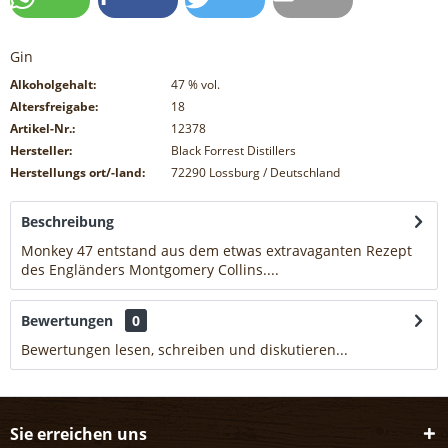
Gin
Alkoholgehalt:
47
% vol.
Altersfreigabe:
18
Artikel-Nr.:
12378
Hersteller:
Black Forrest Distillers
Herstellungs ort/-land:
72290 Lossburg / Deutschland
Beschreibung
Monkey 47 entstand aus dem etwas extravaganten Rezept
des Engländers Montgomery Collins....
mehr
Bewertungen
0
Bewertungen lesen, schreiben und diskutieren...
mehr
Sie erreichen uns