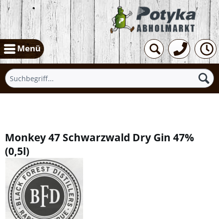
Menü
Übersicht
Monkey 47 Schwarzwald Dry Gin 47%
(
0,5l
)