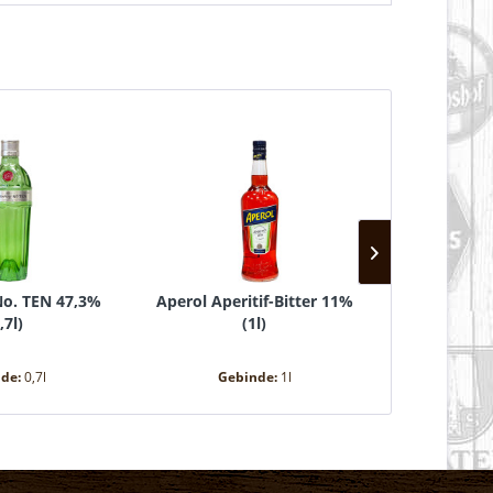
o. TEN 47,3%
Aperol Aperitif-Bitter 11%
Pinot Grigi
,7l
)
(
1l
)
(
nde:
0,7l
Gebinde:
1l
Gebi