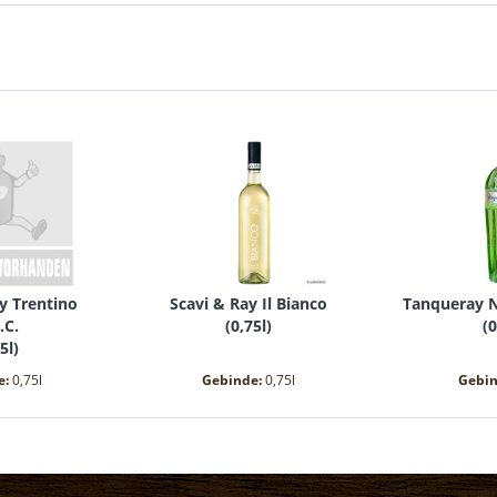
y Trentino
Scavi & Ray Il Bianco
Tanqueray N
.C.
(
0,75l
)
(
0
5l
)
e:
0,75l
Gebinde:
0,75l
Gebi