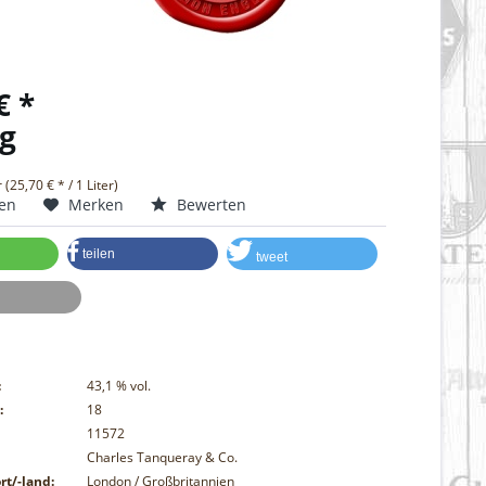
€ *
g
r (25,70 € * / 1 Liter)
hen
Merken
Bewerten
teilen
tweet
:
43,1
% vol.
:
18
11572
Charles Tanqueray & Co.
rt/-land:
London / Großbritannien