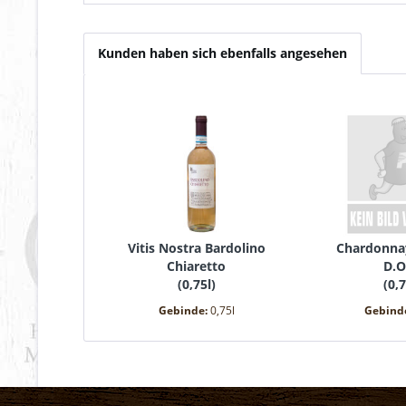
Kunden haben sich ebenfalls angesehen
Vitis Nostra Bardolino
Chardonna
Chiaretto
D.O
(
0,75l
)
(
0,7
Gebinde:
0,75l
Gebind