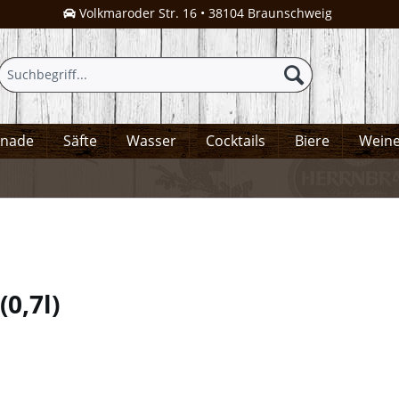
Volkmaroder Str. 16 • 38104 Braunschweig
onade
Säfte
Wasser
Cocktails
Biere
Wein
(
0,7l
)