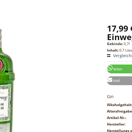
17,99 
Einwe
Gebinde:
0,7l
Inhalt:
0.7 Lite
Vergleic
teilen
mail
Gin
Alkoholgehalt
Altersfreigabe
Artikel-Nr.:
Hersteller:
Herstellungs o