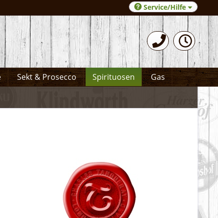
Service/Hilfe
0531-372066
e
Sekt & Prosecco
Spirituosen
Gas