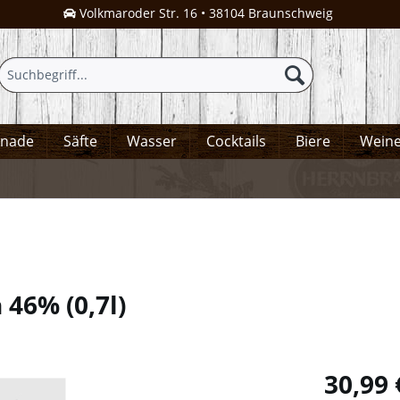
Volkmaroder Str. 16 • 38104 Braunschweig
onade
Säfte
Wasser
Cocktails
Biere
Wein
in 46%
(
0,7l
)
30,99 