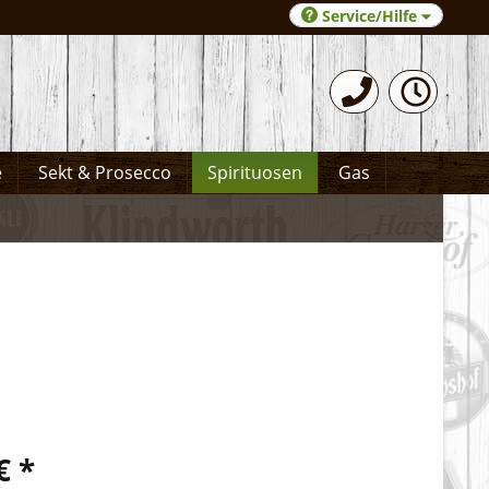
Service/Hilfe
0531-372066
e
Sekt & Prosecco
Spirituosen
Gas
€ *