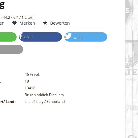
g
r (44,27 € * / 1 Liter)
hen
Merken
Bewerten
teilen
tweet
:
46
% vol.
:
18
13418
Bruichladdich Distillery
rt/-land:
Isle of Islay / Schottland