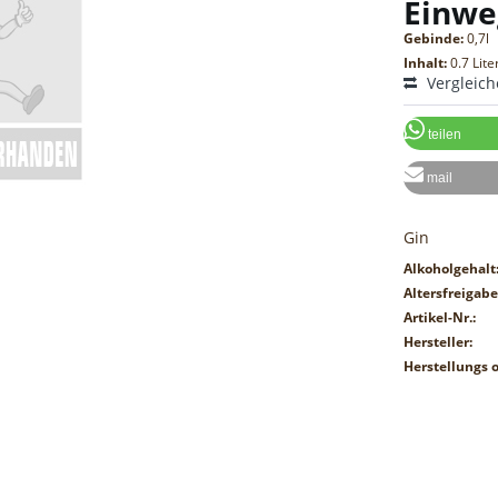
Einwe
Gebinde:
0,7l
Inhalt:
0.7 Lite
Vergleic
teilen
mail
Gin
Alkoholgehalt
Altersfreigabe
Artikel-Nr.:
Hersteller:
Herstellungs o