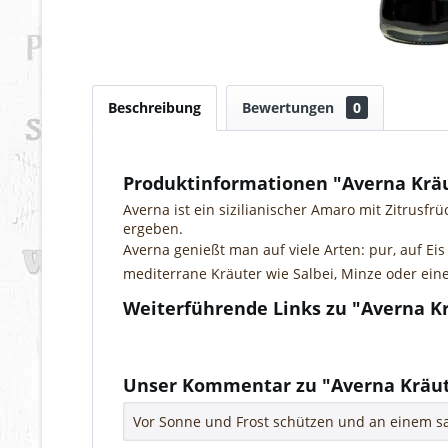
Beschreibung
Bewertungen
0
Produktinformationen "Averna Krä
Averna ist ein sizilianischer Amaro mit Zitrus
ergeben.
Averna genießt man auf viele Arten: pur, auf E
mediterrane Kräuter wie Salbei,
Minze oder ein
Weiterführende Links zu "Averna K
Fragen zum Artikel?
Weitere Artikel von Fratelli Averna S.p.A.
Unser Kommentar zu "Averna Kräut
Vor Sonne und Frost schützen und an einem sa