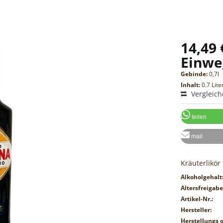
14,49 
Einwe
Gebinde:
0,7l
Inhalt:
0.7 Lite
Vergleic
teilen
mail
Kräuterlikör
Alkoholgehalt
Altersfreigabe
Artikel-Nr.:
Hersteller:
Herstellungs o