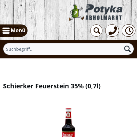
Menü
Übersicht
Schierker Feuerstein 35%
(
0,7l
)