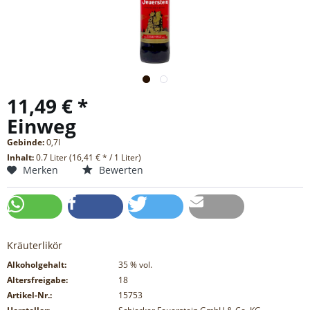
11,49 € *
Einweg
Gebinde:
0,7l
Inhalt:
0.7 Liter (16,41 € * / 1 Liter)
Merken
Bewerten
Kräuterlikör
Alkoholgehalt:
35
% vol.
Altersfreigabe:
18
Artikel-Nr.:
15753