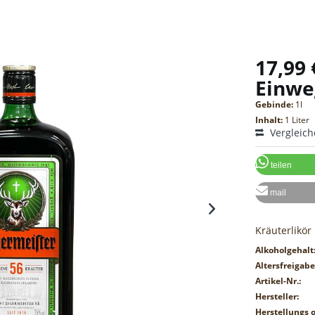
17,99 
Einwe
Gebinde:
1l
Inhalt:
1 Liter
Vergleic
teilen
mail
Kräuterlikör
Alkoholgehalt
Altersfreigabe
Artikel-Nr.:
Hersteller:
Herstellungs o