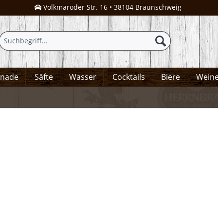
Volkmaroder Str. 16 • 38104 Braunschweig
onade
Säfte
Wasser
Cocktails
Biere
Wein