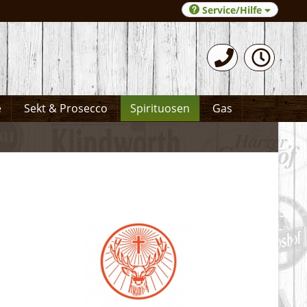
Service/Hilfe
0531-372066
e
Sekt & Prosecco
Spirituosen
Gas