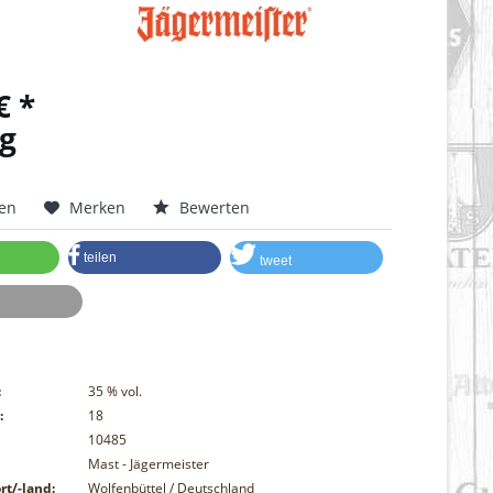
€ *
g
hen
Merken
Bewerten
teilen
tweet
:
35
% vol.
:
18
10485
Mast - Jägermeister
rt/-land:
Wolfenbüttel / Deutschland