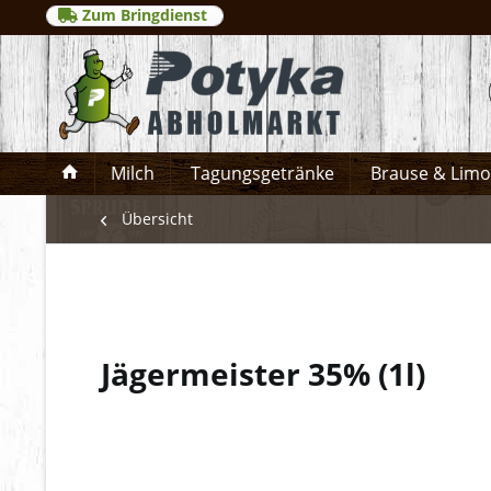
Zum Bringdienst
Milch
Tagungsgetränke
Brause & Lim
Übersicht
Jägermeister 35%
(
1l
)