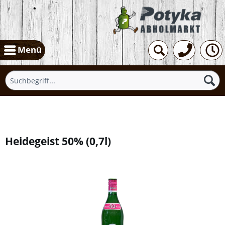
Menü
Übersicht
Heidegeist 50%
(
0,7l
)