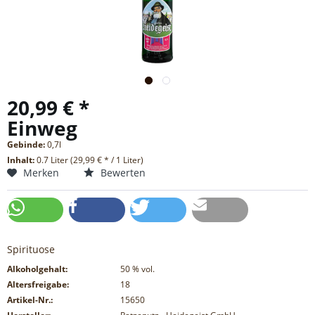
20,99 € *
Einweg
Gebinde:
0,7l
Inhalt:
0.7 Liter (29,99 € * / 1 Liter)
Merken
Bewerten
Spirituose
Alkoholgehalt:
50
% vol.
Altersfreigabe:
18
Artikel-Nr.:
15650