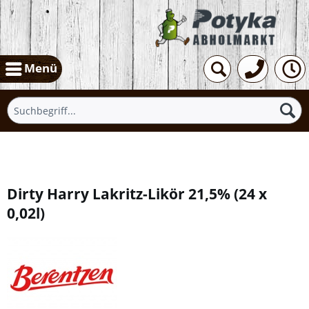
Menü
Übersicht
Dirty Harry Lakritz-Likör 21,5%
(
24 x
0,02l
)