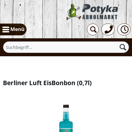
Menü
Übersicht
Berliner Luft EisBonbon
(
0,7l
)