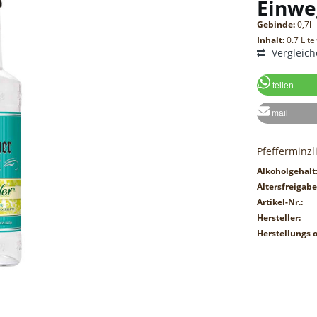
Einwe
Gebinde:
0,7l
Inhalt:
0.7 Lite
Vergleic
teilen
mail
Pfefferminzl
Alkoholgehalt
Altersfreigabe
Artikel-Nr.:
Hersteller:
Herstellungs o