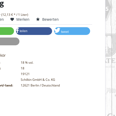
g
r (12,13 € * / 1 Liter)
hen
Merken
Bewerten
teilen
tweet
ikör
:
18
% vol.
:
18
19121
Schilkin GmbH & Co. KG
rt/-land:
12621 Berlin / Deutschland