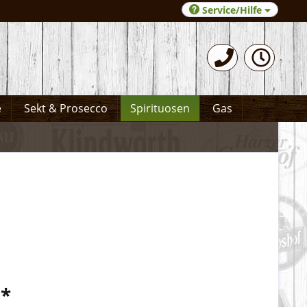
Service/Hilfe
0531-372066
e
Sekt & Prosecco
Spirituosen
Gas
 *