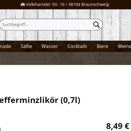
Volkmaroder Str. 16 • 38104 Braunschweig
onade
Säfte
Wasser
Cocktails
Biere
Wein
fefferminzlikör
(
0,7l
)
8,49 €