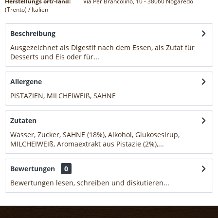
Herstellungs ort/-land:
Via Per Brancolino, 10 - 38060 Nogaredo
(Trento) / Italien
Beschreibung
Ausgezeichnet als Digestif nach dem Essen, als Zutat für
Desserts und Eis oder für...
mehr
Allergene
PISTAZIEN, MILCHEIWEIß, SAHNE
mehr
Zutaten
Wasser, Zucker, SAHNE (18%), Alkohol, Glukosesirup,
MILCHEIWEIß, Aromaextrakt aus Pistazie (2%),...
mehr
Bewertungen
0
Bewertungen lesen, schreiben und diskutieren...
mehr