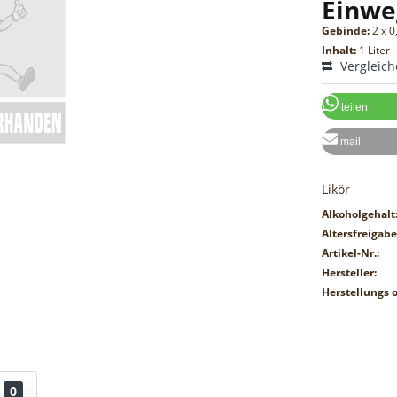
Einwe
Gebinde:
2 x 0
Inhalt:
1 Liter
Vergleic
teilen
mail
Likör
Alkoholgehalt
Altersfreigabe
Artikel-Nr.:
Hersteller:
Herstellungs o
0