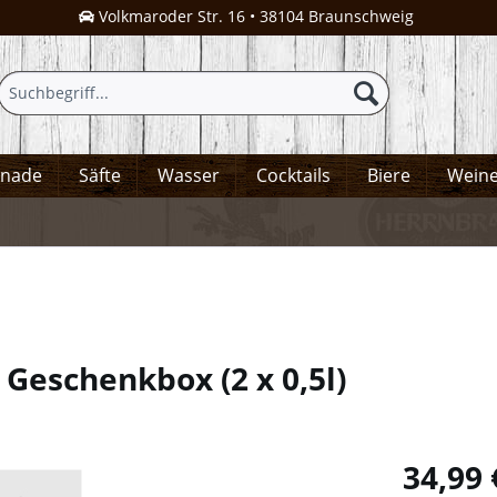
Volkmaroder Str. 16 • 38104 Braunschweig
onade
Säfte
Wasser
Cocktails
Biere
Wein
n Geschenkbox
(
2 x 0,5l
)
34,99 