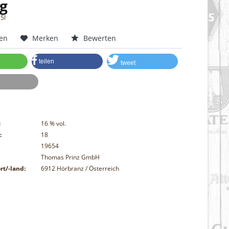
g
,5l
hen
Merken
Bewerten
teilen
tweet
:
16
% vol.
:
18
19654
Thomas Prinz GmbH
rt/-land:
6912 Hörbranz / Österreich