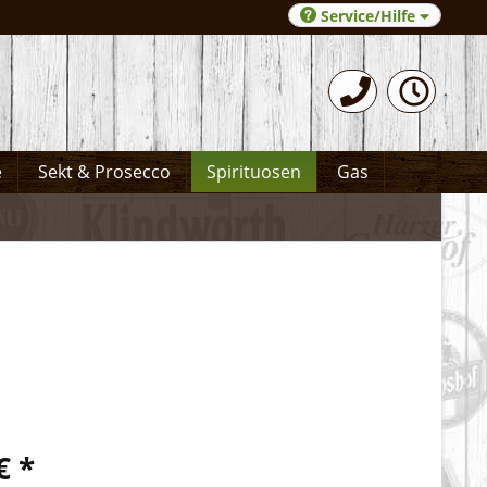
Service/Hilfe
0531-372066
e
Sekt & Prosecco
Spirituosen
Gas
€ *