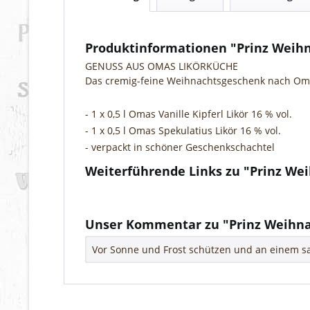
Produktinformationen "Prinz Weih
GENUSS AUS OMAS LIKÖRKÜCHE
Das cremig-feine Weihnachtsgeschenk nach Omas 
- 1 x 0,5 l Omas Vanille Kipferl Likör 16 % vol.
- 1 x 0,5 l Omas Spekulatius Likör 16 % vol.
- verpackt in schöner Geschenkschachtel
Weiterführende Links zu "Prinz W
Fragen zum Artikel?
Weitere Artikel von Thomas Prinz Destillerie
Unser Kommentar zu "Prinz Weihn
Vor Sonne und Frost schützen und an einem sa