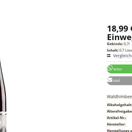
18,99 
Einwe
Gebinde:
0,7l
Inhalt:
0.7 Lite
Vergleic
teilen
mail
Waldhimbeer
Alkoholgehalt
Altersfreigabe
Artikel-Nr.:
Hersteller:
Herstellungs o