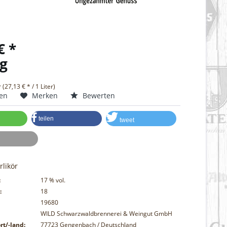
€ *
g
r (27,13 € * / 1 Liter)
hen
Merken
Bewerten
teilen
tweet
likör
:
17
% vol.
:
18
19680
WILD Schwarzwaldbrennerei & Weingut GmbH
rt/-land:
77723 Gengenbach / Deutschland