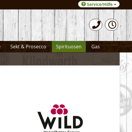
Service/Hilfe
0531-372066
e
Sekt & Prosecco
Spirituosen
Gas