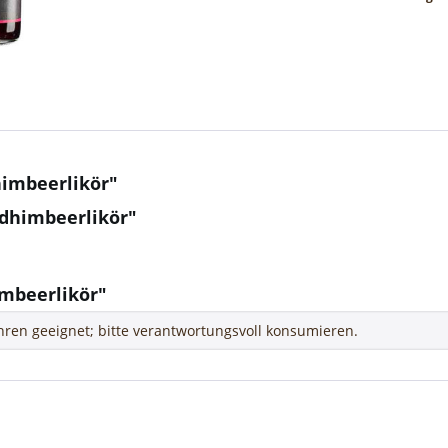
imbeerlikör"
dhimbeerlikör"
erei & Weingut GmbH
mbeerlikör"
ahren geeignet; bitte verantwortungsvoll konsumieren.