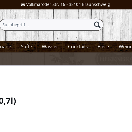
Volkmaroder Str. 16 • 38104 Braunschweig
onade
Säfte
Wasser
Cocktails
Biere
Wein
0,7l
)