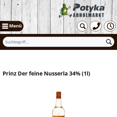
Menü
Übersicht
Prinz Der feine Nusserla 34%
(
1l
)