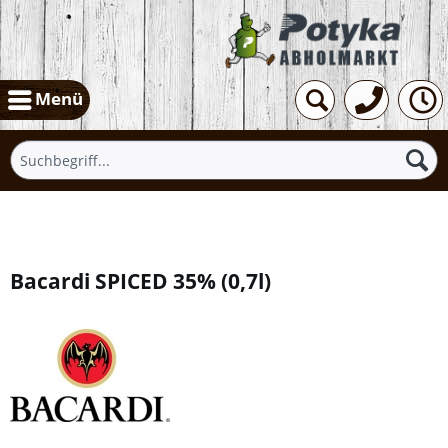
Menü
Übersicht
Bacardi SPICED 35%
(
0,7l
)