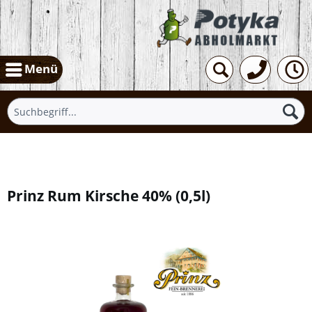
Menü
Übersicht
Prinz Rum Kirsche 40%
(
0,5l
)