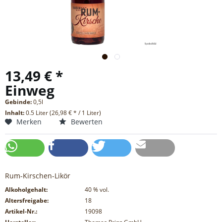
13,49 € *
Einweg
Gebinde:
0,5l
Inhalt:
0.5 Liter (26,98 € * / 1 Liter)
Merken
Bewerten
Rum-Kirschen-Likör
Alkoholgehalt:
40
% vol.
Altersfreigabe:
18
Artikel-Nr.:
19098